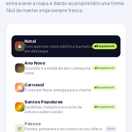
entra a lavar a roupa e dando ao proprietário uma forma
fácil de manter a loja sempre fresca.
Natal
🎄
Tons quentes, neve subtil e a tua marca
Disponível
em destaque.
Ano Novo
✨
Dourado e a virada do ano começa na
Disponível
caixa.
Carnaval
🎭
Disponível
Cores em festa, energia para o cliente.
Santos Populares
🎉
Sardinhas, manjerico e a noite de
Disponível
Lisboa a saber a verão.
Páscoa
🌸
Pasteis, primavera e um sorriso ao recolher a
Soon