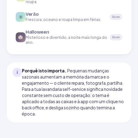
roupa.
Verão
☀️
Soon
Frescura, oceano e roupa limpa em férias.
Halloween
🎃
Misterioso e divertido, a noite mais longa do
Soon
ano.
Porquê isto importa.
Pequenas mudanças
i
sazonais aumentam a memória da marca e o
engajamento — o cliente repara, fotografa, partilha.
Para a tua lavandaria self-service significa novidade
constante sem custo de operação: o tema é
aplicado a todas as caixas e à app com um clique no
back office, e desliga sozinho quando termina a
época.