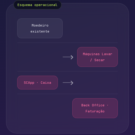
Esquema operacional
Moedeiro
existente
Máquinas Lavar
/ Secar
SCApp · Caixa
Back Office ·
Faturação