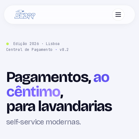
Edição 2026 · Lisboa
Central de Pagamento
·
v8.2
Pagamentos,
ao
cêntimo
,
para lavandarias
self-service modernas.